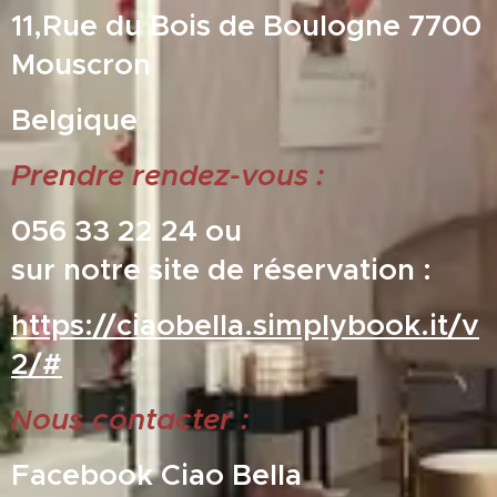
11,Rue du Bois de Boulogne 7700
Mouscron
Belgique
Prendre rendez-vous :
056 33 22 24 ou
sur notre site de réservation :
https://ciaobella.simplybook.it/v
2/#
ou
s contacter :
N
Facebook
Ciao Bella